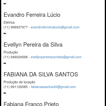
Evandro Ferreira Lúcio
Elétrica
(11) 996937977
-
evandroferreiralucio@gmail.com
Evellyn Pereira da Silva
Produção
(11) 946024568
-
evellynpereiracontato@gmail.com
FABIANA DA SILVA SANTOS
Produção de locação
(11) 991126585
-
fabianassantos30@gmail.com
Fabiana Franco Prieto