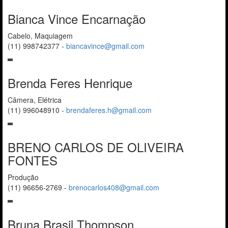
Bianca Vince Encarnação
Cabelo, Maquiagem
(11) 998742377
-
biancavince@gmail.com
Brenda Feres Henrique
Câmera, Elétrica
(11) 996048910
-
brendaferes.h@gmail.com
BRENO CARLOS DE OLIVEIRA
FONTES
Produção
(11) 96656-2769
-
brenocarlos408@gmail.com
Bruna Brasil Thompson