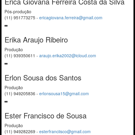
Erica Giovana Ferreira Costa da Silva
Pós-produção
(11) 951773275
-
ericagiovana.ferreira@gmail.com
Erika Araujo Ribeiro
Produção
(11) 939350611
-
araujo.erika2002@icloud.com
Erlon Sousa dos Santos
Produção
(11) 949205836
-
erlonsousa15@gmail.com
Ester Francisco de Sousa
Produção
(11) 949282269
-
esterfranciisco@gmail.com