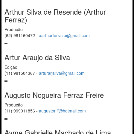
Arthur Silva de Resende (Arthur
Ferraz)
Produção
(62) 981160472
-
aarthurferrazo@gmail.com
Artur Araujo da Silva
Edição
(11) 981504367
-
arturarjsilva@gmail.com
Augusto Nogueira Ferraz Freire
Produção
(11) 999011856
-
augustonff@hotmail.com
Ayme Gabrielle Machado de Lima