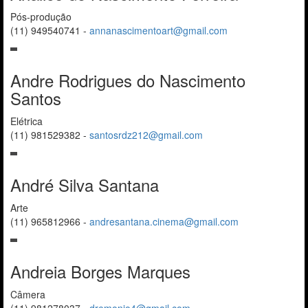
Pós-produção
(11) 949540741
-
annanascimentoart@gmail.com
Andre Rodrigues do Nascimento
Santos
Elétrica
(11) 981529382
-
santosrdz212@gmail.com
André Silva Santana
Arte
(11) 965812966
-
andresantana.cinema@gmail.com
Andreia Borges Marques
Câmera