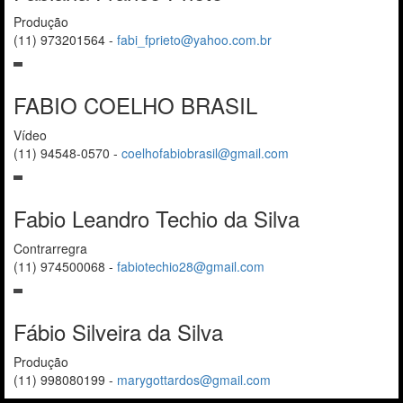
Produção
(11) 973201564
-
fabi_fprieto@yahoo.com.br
FABIO COELHO BRASIL
Vídeo
(11) 94548-0570
-
coelhofabiobrasil@gmail.com
Fabio Leandro Techio da Silva
Contrarregra
(11) 974500068
-
fabiotechio28@gmail.com
Fábio Silveira da Silva
Produção
(11) 998080199
-
marygottardos@gmail.com