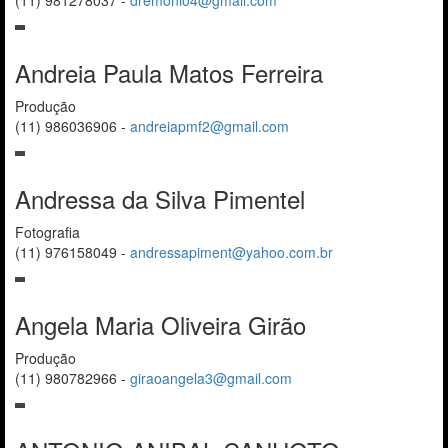
(11) 981278037
-
dremonio4@gmail.com
Andreia Paula Matos Ferreira
Produção
(11) 986036906
-
andreiapmf2@gmail.com
Andressa da Silva Pimentel
Fotografia
(11) 976158049
-
andressapiment@yahoo.com.br
Angela Maria Oliveira Girão
Produção
(11) 980782966
-
giraoangela3@gmail.com