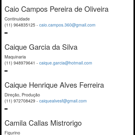
Caio Campos Pereira de Oliveira
Continuidade
(11) 964835125
-
caio.campos.360@gmail.com
Caique Garcia da Silva
Maquinaria
(11) 948979641
-
caique.garcia@hotmail.com
Caique Henrique Alves Ferreira
Direção, Produção
(11) 972708429
-
caiquealvesf@gmail.com
Camila Callas Mistrorigo
Figurino