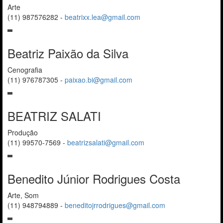
Arte
(11) 987576282
-
beatrixx.lea@gmail.com
Beatriz Paixão da Silva
Cenografia
(11) 976787305
-
paixao.bi@gmail.com
BEATRIZ SALATI
Produção
(11) 99570-7569
-
beatrizsalati@gmail.com
Benedito Júnior Rodrigues Costa
Arte, Som
(11) 948794889
-
beneditojrrodrigues@gmail.com