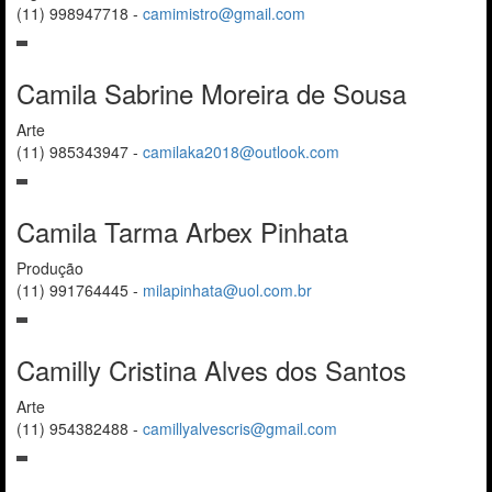
(11) 998947718
-
camimistro@gmail.com
Camila Sabrine Moreira de Sousa
Arte
(11) 985343947
-
camilaka2018@outlook.com
Camila Tarma Arbex Pinhata
Produção
(11) 991764445
-
milapinhata@uol.com.br
Camilly Cristina Alves dos Santos
Arte
(11) 954382488
-
camillyalvescris@gmail.com