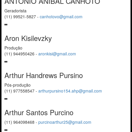
ANTONIO ANIBAL CANHOTO
Geradorista
(11) 99521-5827
-
canhotovo@gmail.com
Aron Kisilevzky
Produção
(11) 944950426
-
aronkisi@gmail.com
Arthur Handrews Pursino
Pós-produção
(11) 977558547
-
arthurpursino154.ahp@gmail.com
Arthur Santos Purcino
(11) 964098468
-
purcinoarthur25@gmail.com