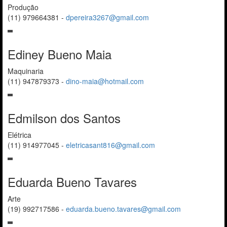
Produção
(11) 979664381
-
dpereira3267@gmail.com
Ediney Bueno Maia
Maquinaria
(11) 947879373
-
dino-maia@hotmail.com
Edmilson dos Santos
Elétrica
(11) 914977045
-
eletricasant816@gmail.com
Eduarda Bueno Tavares
Arte
(19) 992717586
-
eduarda.bueno.tavares@gmail.com