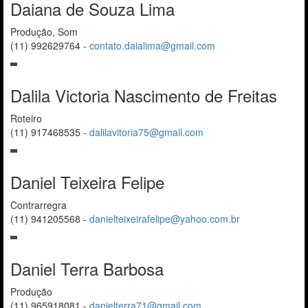
Daiana de Souza Lima
Produção, Som
(11) 992629764
-
contato.daialima@gmail.com
Dalila Victoria Nascimento de Freitas
Roteiro
(11) 917468535
-
dalilavitoria75@gmail.com
Daniel Teixeira Felipe
Contrarregra
(11) 941205568
-
danielteixeirafelipe@yahoo.com.br
Daniel Terra Barbosa
Produção
(11) 965918081
-
danielterra71@gmail.com