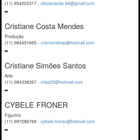
(11) 954502317
-
clecianacds.94@gmail.com
Cristiane Costa Mendes
Produção
(11) 984451665
-
crismendesp@hotmail.com
Cristiane Simões Santos
Arte
(11) 984338267
-
criss25@hotmail.com
CYBELE FRONER
Figurino
(11) 997286768
-
cybele.froner@hotmail.com