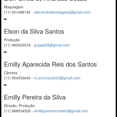
Maquiagem
(11) 931496145
-
ellenandradevisagista@gmail.com
Elson da Silva Santos
Produção
(11) 940023918
-
grajael25@gmail.com
Emilly Aparecida Reis dos Santos
Câmera
(11) 954333640
-
m.emicriar2023@gmail.com
Emilly Pereira da Silva
Direção, Produção
(11) 968034526
-
emillypereiracontato@gmail.com