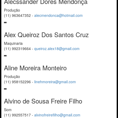
Alecssander Dores Mendonça
Produção
(11) 963647352
-
alecmendonca@hotmail.com
Alex Queiroz Dos Santos Cruz
Maquinaria
(11) 992319664
-
queiroz.alex18@gmail.com
Aline Moreira Monteiro
Produção
(11) 958152296
-
linehmoreira@gmail.com
Alvino de Sousa Freire Filho
Som
(11) 992557517
-
alvinofreirefilho@gmail.com