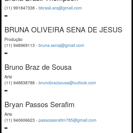
(11) 991847338
-
bbrasil.arq@gmail.com
BRUNA OLIVEIRA SENA DE JESUS
Produção
(11) 948969113
-
bruna.senaj@gmail.com
Bruno Braz de Sousa
Arte
(11) 948838788
-
brunobrazsousa@outlook.com
Bryan Passos Serafim
Arte
(11) 940606623
-
passosserafim785@gmail.com