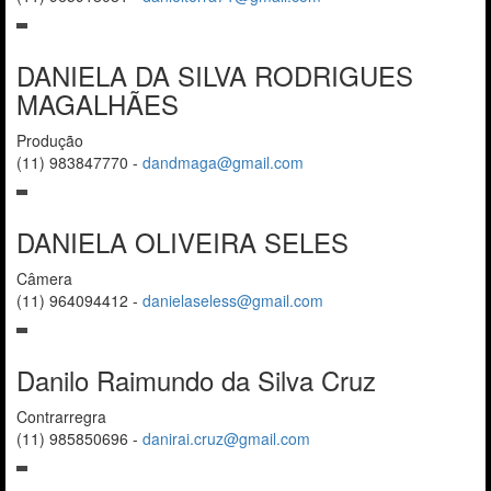
DANIELA DA SILVA RODRIGUES
MAGALHÃES
Produção
(11) 983847770
-
dandmaga@gmail.com
DANIELA OLIVEIRA SELES
Câmera
(11) 964094412
-
danielaseless@gmail.com
Danilo Raimundo da Silva Cruz
Contrarregra
(11) 985850696
-
danirai.cruz@gmail.com