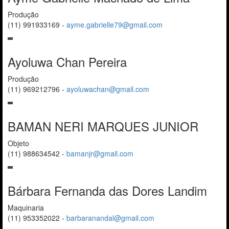
Produção
(11) 991933169
-
ayme.gabrielle79@gmail.com
Ayoluwa Chan Pereira
Produção
(11) 969212796
-
ayoluwachan@gmail.com
BAMAN NERI MARQUES JUNIOR
Objeto
(11) 988634542
-
bamanjr@gmail.com
Bárbara Fernanda das Dores Landim
Maquinaria
(11) 953352022
-
barbaranandal@gmail.com