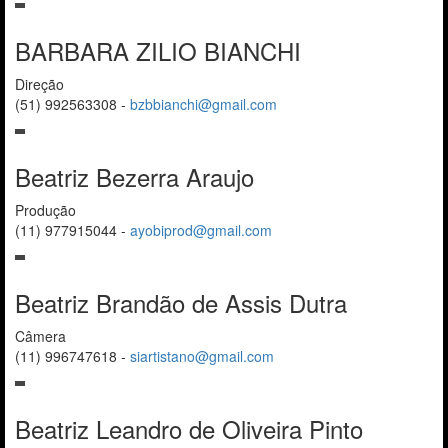
BARBARA ZILIO BIANCHI
Direção
(51) 992563308
-
bzbbianchi@gmail.com
Beatriz Bezerra Araujo
Produção
(11) 977915044
-
ayobiprod@gmail.com
Beatriz Brandão de Assis Dutra
Câmera
(11) 996747618
-
siartistano@gmail.com
Beatriz Leandro de Oliveira Pinto