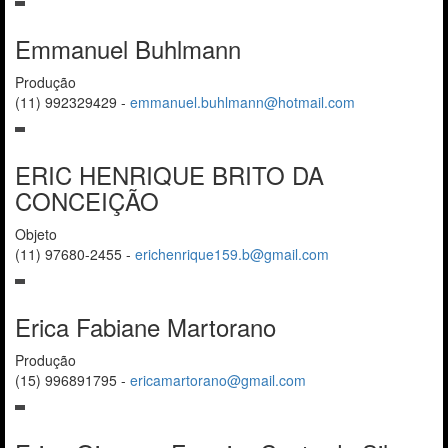
Emmanuel Buhlmann
Produção
(11) 992329429
-
emmanuel.buhlmann@hotmail.com
ERIC HENRIQUE BRITO DA
CONCEIÇÃO
Objeto
(11) 97680-2455
-
erichenrique159.b@gmail.com
Erica Fabiane Martorano
Produção
(15) 996891795
-
ericamartorano@gmail.com