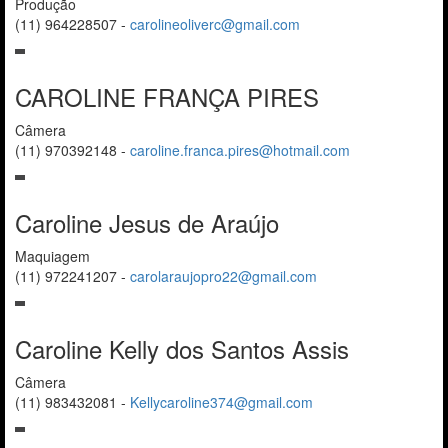
Produção
(11) 964228507
-
carolineoliverc@gmail.com
CAROLINE FRANÇA PIRES
Câmera
(11) 970392148
-
caroline.franca.pires@hotmail.com
Caroline Jesus de Araújo
Maquiagem
(11) 972241207
-
carolaraujopro22@gmail.com
Caroline Kelly dos Santos Assis
Câmera
(11) 983432081
-
Kellycaroline374@gmail.com