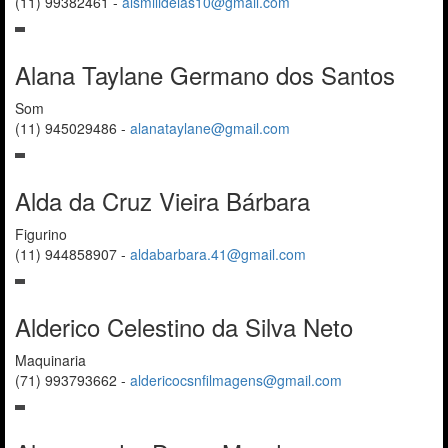
(11) 99382461
-
alsmilideias10@gmail.com
Alana Taylane Germano dos Santos
Som
(11) 945029486
-
alanataylane@gmail.com
Alda da Cruz Vieira Bárbara
Figurino
(11) 944858907
-
aldabarbara.41@gmail.com
Alderico Celestino da Silva Neto
Maquinaria
(71) 993793662
-
aldericocsnfilmagens@gmail.com