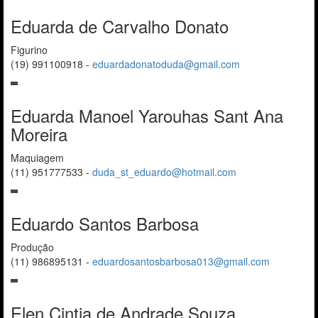
Eduarda de Carvalho Donato
Figurino
(19) 991100918
-
eduardadonatoduda@gmail.com
Eduarda Manoel Yarouhas Sant Ana
Moreira
Maquiagem
(11) 951777533
-
duda_st_eduardo@hotmail.com
Eduardo Santos Barbosa
Produção
(11) 986895131
-
eduardosantosbarbosa013@gmail.com
Elen Cintia de Andrade Souza