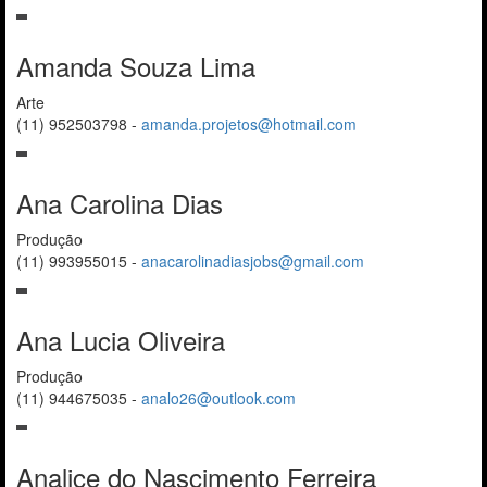
Amanda Souza Lima
Arte
(11) 952503798
-
amanda.projetos@hotmail.com
Ana Carolina Dias
Produção
(11) 993955015
-
anacarolinadiasjobs@gmail.com
Ana Lucia Oliveira
Produção
(11) 944675035
-
analo26@outlook.com
Analice do Nascimento Ferreira