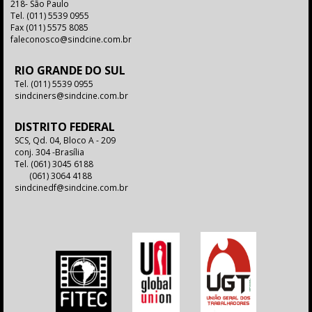
218- São Paulo
Tel.
(011) 5539 0955
Fax
(011) 5575 8085
faleconosco@sindcine.com.br
RIO GRANDE DO SUL
Tel.
(011) 5539 0955
sindciners@sindcine.com.br
DISTRITO FEDERAL
SCS, Qd. 04, Bloco A - 209
conj. 304 -Brasília
Tel.
(061) 3045 6188
(061) 3064 4188
sindcinedf@sindcine.com.br