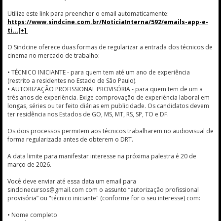
Utilize este link para preencher o email automaticamente:
https://www.sindcine.com.br/NoticiaInterna/592/emails-app-e-
ti
O Sindcine oferece duas formas de regularizar a entrada dos técnicos de
cinema no mercado de trabalho:
• TÉCNICO INICIANTE - para quem tem até um ano de experiência
(restrito a residentes no Estado de São Paulo).
• AUTORIZAÇÃO PROFISSIONAL PROVISÓRIA - para quem tem de um a
três anos de experiência. Exige comprovação de experiência laboral em
longas, séries ou ter feito diárias em publicidade. Os candidatos devem
ter residência nos Estados de GO, MS, MT, RS, SP, TO e DF.
Os dois processos permitem aos técnicos trabalharem no audiovisual de
forma regularizada antes de obterem o DRT.
A data limite para manifestar interesse na próxima palestra é 20 de
março de 2026.
Você deve enviar até essa data um email para
sindcinecursos@gmail.com com o assunto “autorização profissional
provisória” ou "técnico iniciante" (conforme for o seu interesse) com:
• Nome completo