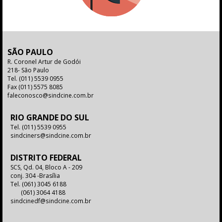
SÃO PAULO
R. Coronel Artur de Godói
218- São Paulo
Tel.
(011) 5539 0955
Fax
(011) 5575 8085
faleconosco@sindcine.com.br
RIO GRANDE DO SUL
Tel.
(011) 5539 0955
sindciners@sindcine.com.br
DISTRITO FEDERAL
SCS, Qd. 04, Bloco A - 209
conj. 304 -Brasília
Tel.
(061) 3045 6188
(061) 3064 4188
sindcinedf@sindcine.com.br