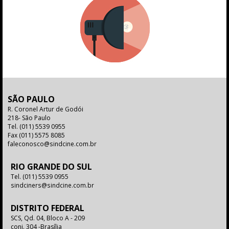
SÃO PAULO
R. Coronel Artur de Godói
218- São Paulo
Tel.
(011) 5539 0955
Fax
(011) 5575 8085
faleconosco@sindcine.com.br
RIO GRANDE DO SUL
Tel.
(011) 5539 0955
sindciners@sindcine.com.br
DISTRITO FEDERAL
SCS, Qd. 04, Bloco A - 209
conj. 304 -Brasília